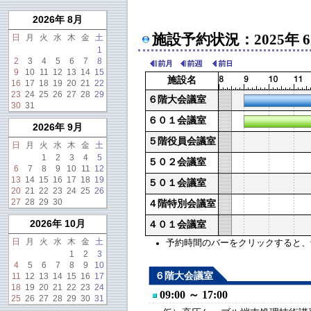
2026年 8月
施設予約状況：2025年 
日
月
火
水
木
金
土
1
2
3
4
5
6
7
8
9
10
11
12
13
14
15
施設名
16
17
18
19
20
21
22
23
24
25
26
27
28
29
６階大会議室
30
31
６０１会議室
2026年 9月
５階役員会議室
日
月
火
水
木
金
土
1
2
3
4
5
５０２会議室
6
7
8
9
10
11
12
13
14
15
16
17
18
19
５０１会議室
20
21
22
23
24
25
26
27
28
29
30
４階特別会議室
2026年 10月
４０１会議室
日
月
火
水
木
金
土
予約時間のバーをクリックすると、予約
1
2
3
4
5
6
7
8
9
10
６階大会議室
11
12
13
14
15
16
17
18
19
20
21
22
23
24
09:00 ～ 17:00
25
26
27
28
29
30
31