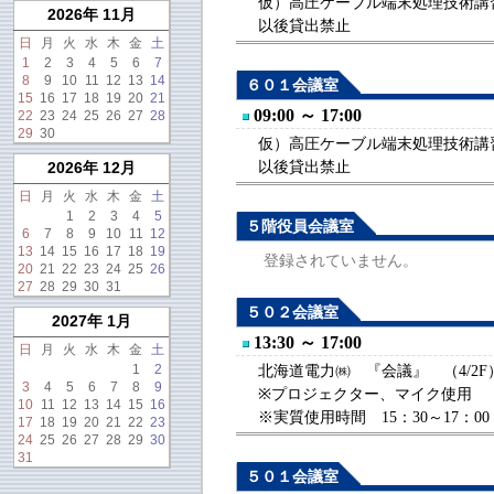
仮）高圧ケーブル端末処理技術講習会（
2026年 11月
以後貸出禁止
日
月
火
水
木
金
土
1
2
3
4
5
6
7
8
9
10
11
12
13
14
６０１会議室
15
16
17
18
19
20
21
09:00 ～ 17:00
22
23
24
25
26
27
28
29
30
仮）高圧ケーブル端末処理技術講習会（
以後貸出禁止
2026年 12月
日
月
火
水
木
金
土
1
2
3
4
5
５階役員会議室
6
7
8
9
10
11
12
13
14
15
16
17
18
19
登録されていません。
20
21
22
23
24
25
26
27
28
29
30
31
５０２会議室
2027年 1月
13:30 ～ 17:00
日
月
火
水
木
金
土
1
2
北海道電力㈱ 『会議』 （4/2F
3
4
5
6
7
8
9
※プロジェクター、マイク使用
10
11
12
13
14
15
16
※実質使用時間 15：30～17：00
17
18
19
20
21
22
23
24
25
26
27
28
29
30
31
５０１会議室