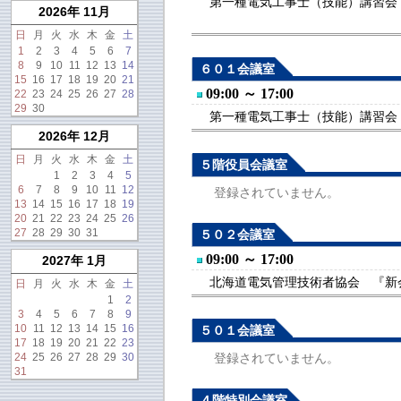
第一種電気工事士（技能）講習会
2026年 11月
日
月
火
水
木
金
土
1
2
3
4
5
6
7
8
9
10
11
12
13
14
６０１会議室
15
16
17
18
19
20
21
09:00 ～ 17:00
22
23
24
25
26
27
28
29
30
第一種電気工事士（技能）講習会
2026年 12月
日
月
火
水
木
金
土
５階役員会議室
1
2
3
4
5
6
7
8
9
10
11
12
登録されていません。
13
14
15
16
17
18
19
20
21
22
23
24
25
26
27
28
29
30
31
５０２会議室
09:00 ～ 17:00
2027年 1月
北海道電気管理技術者協会 『新会
日
月
火
水
木
金
土
1
2
3
4
5
6
7
8
9
10
11
12
13
14
15
16
５０１会議室
17
18
19
20
21
22
23
24
25
26
27
28
29
30
登録されていません。
31
４階特別会議室