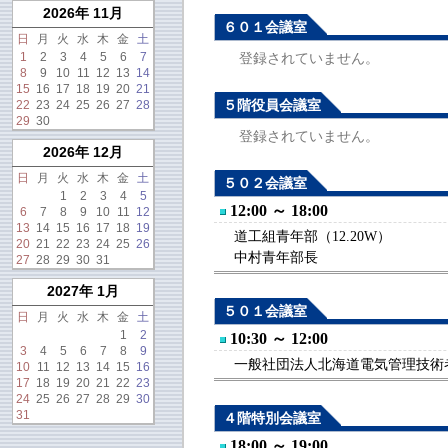
2026年 11月
６０１会議室
日
月
火
水
木
金
土
1
2
3
4
5
6
7
登録されていません。
8
9
10
11
12
13
14
15
16
17
18
19
20
21
５階役員会議室
22
23
24
25
26
27
28
29
30
登録されていません。
2026年 12月
日
月
火
水
木
金
土
５０２会議室
1
2
3
4
5
12:00 ～ 18:00
6
7
8
9
10
11
12
13
14
15
16
17
18
19
道工組青年部（12.20W）
20
21
22
23
24
25
26
中村青年部長
27
28
29
30
31
2027年 1月
５０１会議室
日
月
火
水
木
金
土
1
2
10:30 ～ 12:00
3
4
5
6
7
8
9
一般社団法人北海道電気管理技術者
10
11
12
13
14
15
16
17
18
19
20
21
22
23
24
25
26
27
28
29
30
31
４階特別会議室
18:00 ～ 19:00