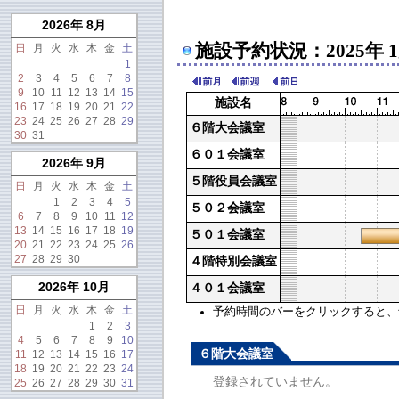
2026年 8月
施設予約状況：2025年 
日
月
火
水
木
金
土
1
2
3
4
5
6
7
8
9
10
11
12
13
14
15
施設名
16
17
18
19
20
21
22
23
24
25
26
27
28
29
６階大会議室
30
31
６０１会議室
2026年 9月
５階役員会議室
日
月
火
水
木
金
土
1
2
3
4
5
５０２会議室
6
7
8
9
10
11
12
13
14
15
16
17
18
19
５０１会議室
20
21
22
23
24
25
26
27
28
29
30
４階特別会議室
2026年 10月
４０１会議室
日
月
火
水
木
金
土
予約時間のバーをクリックすると、予約
1
2
3
4
5
6
7
8
9
10
６階大会議室
11
12
13
14
15
16
17
18
19
20
21
22
23
24
登録されていません。
25
26
27
28
29
30
31