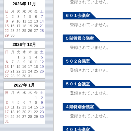
登録されていません。
2026年 11月
日
月
火
水
木
金
土
６０１会議室
1
2
3
4
5
6
7
8
9
10
11
12
13
14
登録されていません。
15
16
17
18
19
20
21
22
23
24
25
26
27
28
29
30
５階役員会議室
2026年 12月
登録されていません。
日
月
火
水
木
金
土
1
2
3
4
5
５０２会議室
6
7
8
9
10
11
12
13
14
15
16
17
18
19
登録されていません。
20
21
22
23
24
25
26
27
28
29
30
31
５０１会議室
2027年 1月
日
月
火
水
木
金
土
登録されていません。
1
2
3
4
5
6
7
8
9
４階特別会議室
10
11
12
13
14
15
16
17
18
19
20
21
22
23
登録されていません。
24
25
26
27
28
29
30
31
４０１会議室