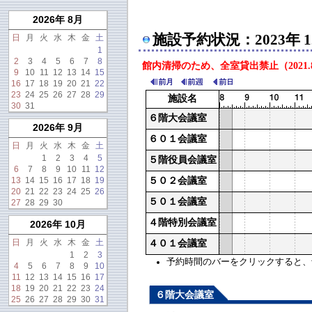
2026年 8月
施設予約状況：2023年 1
日
月
火
水
木
金
土
1
2
3
4
5
6
7
8
館内清掃のため、全室貸出禁止（2021.8
9
10
11
12
13
14
15
16
17
18
19
20
21
22
23
24
25
26
27
28
29
施設名
30
31
６階大会議室
2026年 9月
６０１会議室
日
月
火
水
木
金
土
1
2
3
4
5
５階役員会議室
6
7
8
9
10
11
12
13
14
15
16
17
18
19
５０２会議室
20
21
22
23
24
25
26
５０１会議室
27
28
29
30
４階特別会議室
2026年 10月
日
月
火
水
木
金
土
４０１会議室
1
2
3
予約時間のバーをクリックすると、予約
4
5
6
7
8
9
10
11
12
13
14
15
16
17
18
19
20
21
22
23
24
６階大会議室
25
26
27
28
29
30
31