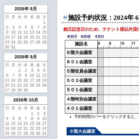
2026年 8月
施設予約状況：2024年 
日
月
火
水
木
金
土
1
2
3
4
5
6
7
8
創立記念日のため、テナント様以外貸出禁止
9
10
11
12
13
14
15
16
17
18
19
20
21
22
23
24
25
26
27
28
29
施設名
30
31
６階大会議室
2026年 9月
６０１会議室
日
月
火
水
木
金
土
1
2
3
4
5
５階役員会議室
6
7
8
9
10
11
12
13
14
15
16
17
18
19
５０２会議室
20
21
22
23
24
25
26
５０１会議室
27
28
29
30
４階特別会議室
2026年 10月
日
月
火
水
木
金
土
４０１会議室
1
2
3
予約時間のバーをクリックすると、予約
4
5
6
7
8
9
10
11
12
13
14
15
16
17
18
19
20
21
22
23
24
６階大会議室
25
26
27
28
29
30
31