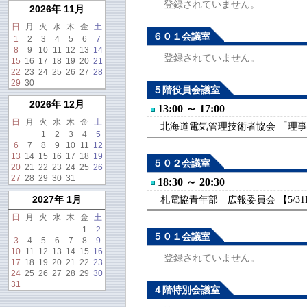
登録されていません。
2026年 11月
日
月
火
水
木
金
土
６０１会議室
1
2
3
4
5
6
7
8
9
10
11
12
13
14
登録されていません。
15
16
17
18
19
20
21
22
23
24
25
26
27
28
29
30
５階役員会議室
2026年 12月
13:00 ～ 17:00
日
月
火
水
木
金
土
北海道電気管理技術者協会 「理事会
1
2
3
4
5
6
7
8
9
10
11
12
13
14
15
16
17
18
19
５０２会議室
20
21
22
23
24
25
26
27
28
29
30
31
18:30 ～ 20:30
2027年 1月
札電協青年部 広報委員会 【5/31
日
月
火
水
木
金
土
1
2
５０１会議室
3
4
5
6
7
8
9
10
11
12
13
14
15
16
登録されていません。
17
18
19
20
21
22
23
24
25
26
27
28
29
30
31
４階特別会議室