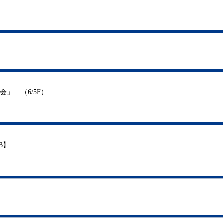
」 （6/5F）
B】