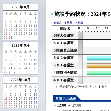
2026年 8月
施設予約状況：2024年 
日
月
火
水
木
金
土
1
2
3
4
5
6
7
8
9
10
11
12
13
14
15
施設名
16
17
18
19
20
21
22
23
24
25
26
27
28
29
６階大会議室
30
31
６０１会議室
2026年 9月
５階役員会議室
日
月
火
水
木
金
土
1
2
3
4
5
５０２会議室
6
7
8
9
10
11
12
13
14
15
16
17
18
19
５０１会議室
20
21
22
23
24
25
26
27
28
29
30
４階特別会議室
2026年 10月
４０１会議室
日
月
火
水
木
金
土
予約時間のバーをクリックすると、予約
1
2
3
4
5
6
7
8
9
10
６階大会議室
11
12
13
14
15
16
17
18
19
20
21
22
23
24
12:00 ～ 17:00
25
26
27
28
29
30
31