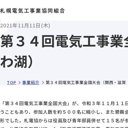
札幌電気工事業協同組合
2021年11月11日(木)
第３４回電気工事業
わ湖）
TOP
事業紹介
第３４回電気工事業全国大会（関西・滋賀
「第３４回電気工事業全国大会」が、令和３年１１月１１
うこともあり、参加人数を約５００名に縮小し、また懇親
形でした。札電協からは役員及び青年部員併せて１５名が