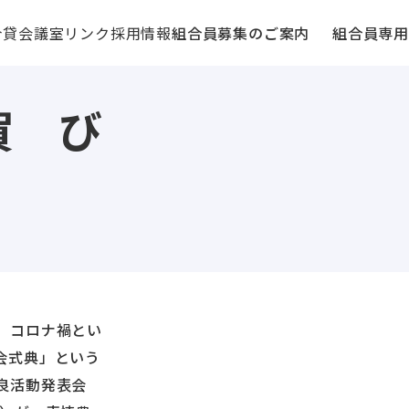
介
貸会議室
リンク
採用情報
組合員募集のご案内
組合員専用
賀 び
、コロナ禍とい
会式典」という
良活動発表会