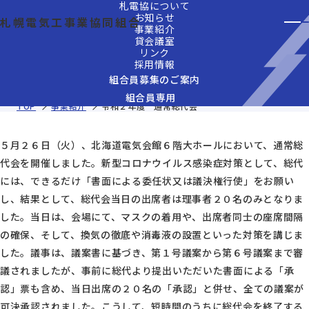
札電協について
お知らせ
札幌電気工事業協同組合
事業紹介
貸会議室
リンク
2020年5月26日(火)
採用情報
令和２年度 通常総代会
組合員募集のご案内
組合員専用
TOP
事業紹介
令和２年度 通常総代会
５月２６日（火）、北海道電気会館６階大ホールにおいて、通常総
代会を開催しました。新型コロナウイルス感染症対策として、総代
には、できるだけ「書面による委任状又は議決権行使」をお願い
し、結果として、総代会当日の出席者は理事者２０名のみとなりま
した。当日は、会場にて、マスクの着用や、出席者同士の座席間隔
の確保、そして、換気の徹底や消毒液の設置といった対策を講じま
した。議事は、議案書に基づき、第１号議案から第６号議案まで審
議されましたが、事前に総代より提出いただいた書面による「承
認」票も含め、当日出席の２０名の「承認」と併せ、全ての議案が
可決承認されました。こうして、短時間のうちに総代会を終了する