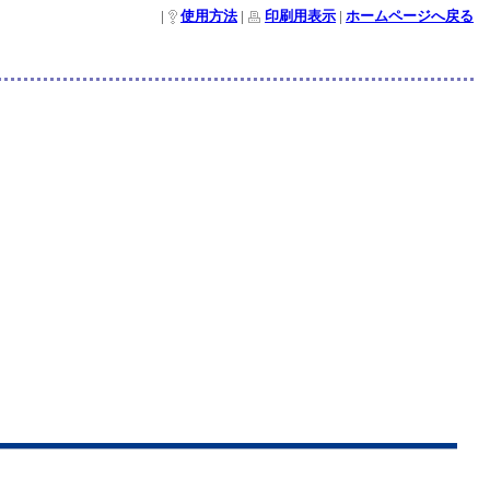
|
使用方法
|
印刷用表示
|
ホームページへ戻る