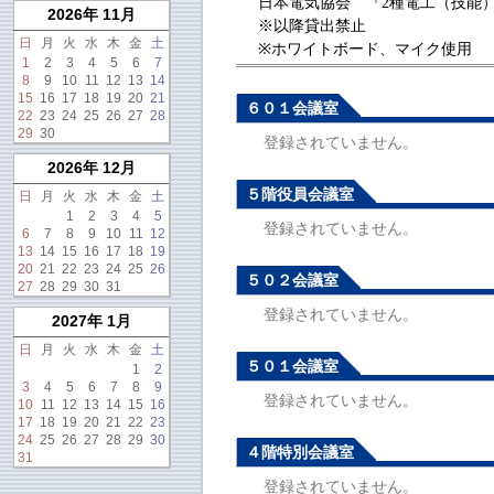
日本電気協会 『2種電工（技能）講
2026年 11月
※以降貸出禁止
日
月
火
水
木
金
土
※ホワイトボード、マイク使用
1
2
3
4
5
6
7
8
9
10
11
12
13
14
15
16
17
18
19
20
21
６０１会議室
22
23
24
25
26
27
28
29
30
登録されていません。
2026年 12月
５階役員会議室
日
月
火
水
木
金
土
1
2
3
4
5
登録されていません。
6
7
8
9
10
11
12
13
14
15
16
17
18
19
20
21
22
23
24
25
26
５０２会議室
27
28
29
30
31
登録されていません。
2027年 1月
日
月
火
水
木
金
土
５０１会議室
1
2
3
4
5
6
7
8
9
登録されていません。
10
11
12
13
14
15
16
17
18
19
20
21
22
23
24
25
26
27
28
29
30
４階特別会議室
31
登録されていません。