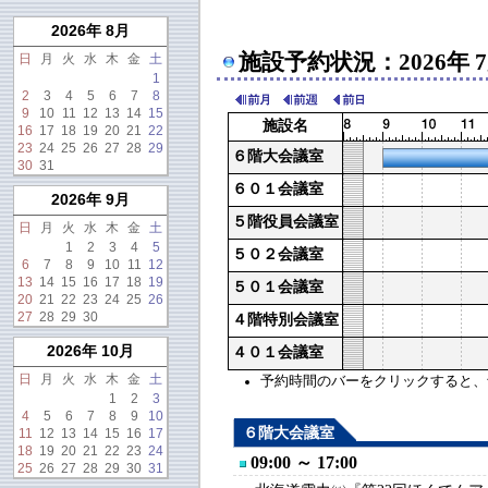
2026年 8月
施設予約状況：2026年 
日
月
火
水
木
金
土
1
2
3
4
5
6
7
8
9
10
11
12
13
14
15
施設名
16
17
18
19
20
21
22
23
24
25
26
27
28
29
６階大会議室
30
31
６０１会議室
2026年 9月
５階役員会議室
日
月
火
水
木
金
土
1
2
3
4
5
５０２会議室
6
7
8
9
10
11
12
13
14
15
16
17
18
19
５０１会議室
20
21
22
23
24
25
26
27
28
29
30
４階特別会議室
2026年 10月
４０１会議室
日
月
火
水
木
金
土
予約時間のバーをクリックすると、予約
1
2
3
4
5
6
7
8
9
10
６階大会議室
11
12
13
14
15
16
17
18
19
20
21
22
23
24
09:00 ～ 17:00
25
26
27
28
29
30
31