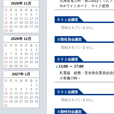
北海道電力㈱『第22回ほくでんアッ
2026年 11月
※ホワイトボード、マイク使用
日
月
火
水
木
金
土
1
2
3
4
5
6
7
8
9
10
11
12
13
14
６０１会議室
15
16
17
18
19
20
21
22
23
24
25
26
27
28
登録されていません。
29
30
2026年 12月
５階役員会議室
日
月
火
水
木
金
土
登録されていません。
1
2
3
4
5
6
7
8
9
10
11
12
13
14
15
16
17
18
19
５０２会議室
20
21
22
23
24
25
26
13:00 ～ 17:00
27
28
29
30
31
札電協 総務・安全衛生委員会合同会
2027年 1月
※実働15時～
日
月
火
水
木
金
土
1
2
3
4
5
6
7
8
9
５０１会議室
10
11
12
13
14
15
16
17
18
19
20
21
22
23
登録されていません。
24
25
26
27
28
29
30
31
４階特別会議室