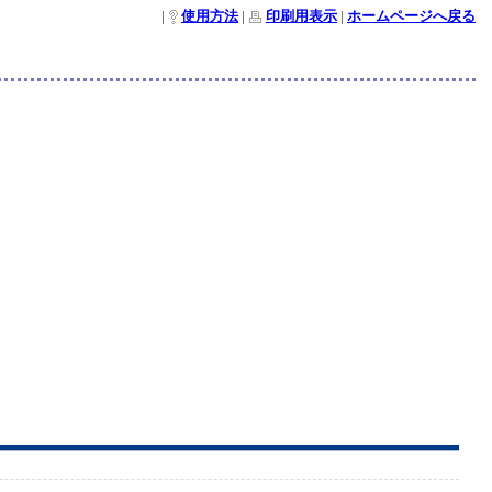
|
使用方法
|
印刷用表示
|
ホームページへ戻る