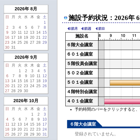
2026年 8月
施設予約状況：2026年 
日
月
火
水
木
金
土
1
2
3
4
5
6
7
8
9
10
11
12
13
14
15
施設名
16
17
18
19
20
21
22
23
24
25
26
27
28
29
６階大会議室
30
31
６０１会議室
2026年 9月
５階役員会議室
日
月
火
水
木
金
土
1
2
3
4
5
５０２会議室
6
7
8
9
10
11
12
13
14
15
16
17
18
19
５０１会議室
20
21
22
23
24
25
26
27
28
29
30
４階特別会議室
2026年 10月
４０１会議室
日
月
火
水
木
金
土
予約時間のバーをクリックすると、予約
1
2
3
4
5
6
7
8
9
10
６階大会議室
11
12
13
14
15
16
17
18
19
20
21
22
23
24
登録されていません。
25
26
27
28
29
30
31