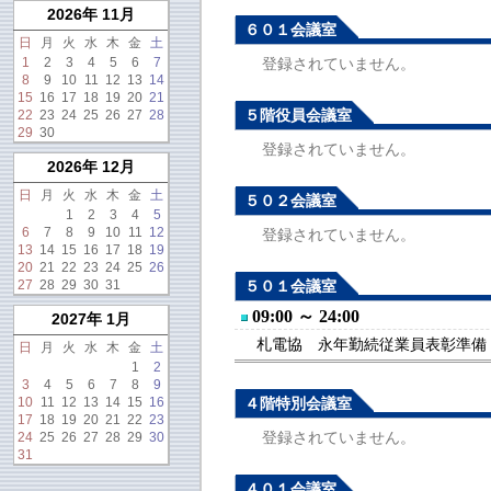
2026年 11月
６０１会議室
日
月
火
水
木
金
土
1
2
3
4
5
6
7
登録されていません。
8
9
10
11
12
13
14
15
16
17
18
19
20
21
５階役員会議室
22
23
24
25
26
27
28
29
30
登録されていません。
2026年 12月
日
月
火
水
木
金
土
５０２会議室
1
2
3
4
5
6
7
8
9
10
11
12
登録されていません。
13
14
15
16
17
18
19
20
21
22
23
24
25
26
27
28
29
30
31
５０１会議室
09:00 ～ 24:00
2027年 1月
札電協 永年勤続従業員表彰準備【R
日
月
火
水
木
金
土
1
2
3
4
5
6
7
8
9
10
11
12
13
14
15
16
４階特別会議室
17
18
19
20
21
22
23
登録されていません。
24
25
26
27
28
29
30
31
４０１会議室