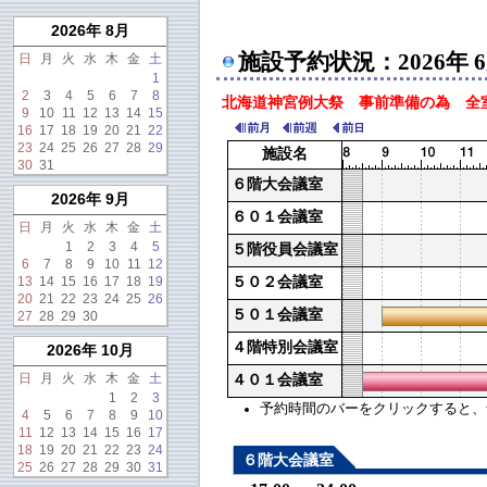
2026年 8月
施設予約状況：2026年 
日
月
火
水
木
金
土
1
2
3
4
5
6
7
8
北海道神宮例大祭 事前準備の為 全室貸
9
10
11
12
13
14
15
16
17
18
19
20
21
22
23
24
25
26
27
28
29
施設名
30
31
６階大会議室
2026年 9月
６０１会議室
日
月
火
水
木
金
土
1
2
3
4
5
５階役員会議室
6
7
8
9
10
11
12
13
14
15
16
17
18
19
５０２会議室
20
21
22
23
24
25
26
５０１会議室
27
28
29
30
４階特別会議室
2026年 10月
日
月
火
水
木
金
土
４０１会議室
1
2
3
予約時間のバーをクリックすると、予約
4
5
6
7
8
9
10
11
12
13
14
15
16
17
18
19
20
21
22
23
24
６階大会議室
25
26
27
28
29
30
31