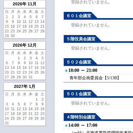
登録されていません。
2026年 11月
日
月
火
水
木
金
土
６０１会議室
1
2
3
4
5
6
7
8
9
10
11
12
13
14
登録されていません。
15
16
17
18
19
20
21
22
23
24
25
26
27
28
29
30
５階役員会議室
2026年 12月
登録されていません。
日
月
火
水
木
金
土
1
2
3
4
5
５０２会議室
6
7
8
9
10
11
12
13
14
15
16
17
18
19
18:00 ～ 21:00
20
21
22
23
24
25
26
27
28
29
30
31
青年部企画委員会【5/13B】
2027年 1月
５０１会議室
日
月
火
水
木
金
土
1
2
登録されていません。
3
4
5
6
7
8
9
10
11
12
13
14
15
16
17
18
19
20
21
22
23
４階特別会議室
24
25
26
27
28
29
30
31
14:00 ～ 17:00
（一社）北海道電気管理技術者協会