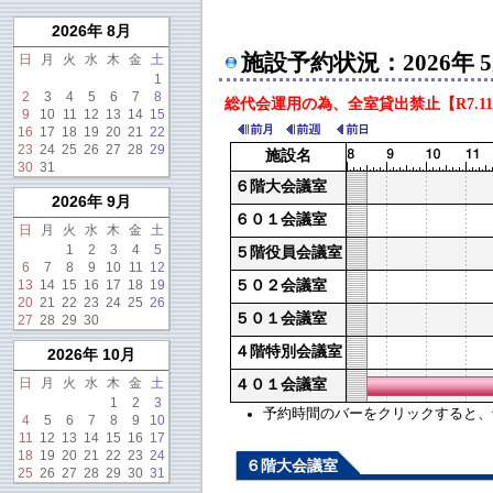
2026年 8月
施設予約状況：2026年 
日
月
火
水
木
金
土
1
2
3
4
5
6
7
8
総代会運用の為、全室貸出禁止【R7.11
9
10
11
12
13
14
15
16
17
18
19
20
21
22
23
24
25
26
27
28
29
施設名
30
31
６階大会議室
2026年 9月
６０１会議室
日
月
火
水
木
金
土
1
2
3
4
5
５階役員会議室
6
7
8
9
10
11
12
13
14
15
16
17
18
19
５０２会議室
20
21
22
23
24
25
26
５０１会議室
27
28
29
30
４階特別会議室
2026年 10月
日
月
火
水
木
金
土
４０１会議室
1
2
3
予約時間のバーをクリックすると、予約
4
5
6
7
8
9
10
11
12
13
14
15
16
17
18
19
20
21
22
23
24
６階大会議室
25
26
27
28
29
30
31