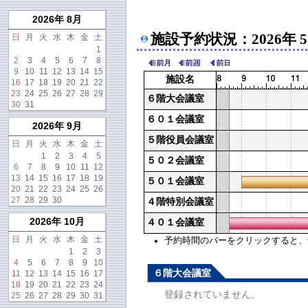
2026年 8月
施設予約状況：2026年 
日
月
火
水
木
金
土
1
2
3
4
5
6
7
8
9
10
11
12
13
14
15
施設名
16
17
18
19
20
21
22
23
24
25
26
27
28
29
６階大会議室
30
31
６０１会議室
2026年 9月
５階役員会議室
日
月
火
水
木
金
土
1
2
3
4
5
５０２会議室
6
7
8
9
10
11
12
13
14
15
16
17
18
19
５０１会議室
20
21
22
23
24
25
26
27
28
29
30
４階特別会議室
2026年 10月
４０１会議室
日
月
火
水
木
金
土
予約時間のバーをクリックすると、予約
1
2
3
4
5
6
7
8
9
10
６階大会議室
11
12
13
14
15
16
17
18
19
20
21
22
23
24
登録されていません。
25
26
27
28
29
30
31