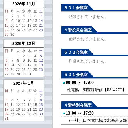
2026年 11月
６０１会議室
日
月
火
水
木
金
土
1
2
3
4
5
6
7
登録されていません。
8
9
10
11
12
13
14
15
16
17
18
19
20
21
５階役員会議室
22
23
24
25
26
27
28
29
30
登録されていません。
2026年 12月
日
月
火
水
木
金
土
５０２会議室
1
2
3
4
5
6
7
8
9
10
11
12
登録されていません。
13
14
15
16
17
18
19
20
21
22
23
24
25
26
27
28
29
30
31
５０１会議室
09:00 ～ 17:00
2027年 1月
札電協 調査課研修【R8.4.27T】
日
月
火
水
木
金
土
1
2
3
4
5
6
7
8
9
10
11
12
13
14
15
16
４階特別会議室
17
18
19
20
21
22
23
13:00 ～ 17:30
24
25
26
27
28
29
30
31
（一社）日本電気協会北海道支部【