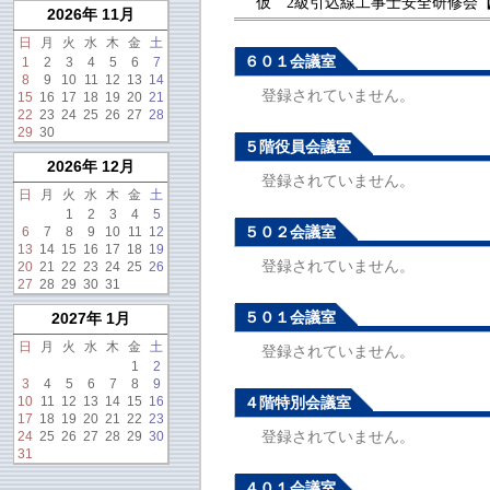
仮 2級引込線工事士安全研修会【R7
2026年 11月
日
月
火
水
木
金
土
６０１会議室
1
2
3
4
5
6
7
8
9
10
11
12
13
14
登録されていません。
15
16
17
18
19
20
21
22
23
24
25
26
27
28
29
30
５階役員会議室
2026年 12月
登録されていません。
日
月
火
水
木
金
土
1
2
3
4
5
５０２会議室
6
7
8
9
10
11
12
13
14
15
16
17
18
19
登録されていません。
20
21
22
23
24
25
26
27
28
29
30
31
５０１会議室
2027年 1月
日
月
火
水
木
金
土
登録されていません。
1
2
3
4
5
6
7
8
9
10
11
12
13
14
15
16
４階特別会議室
17
18
19
20
21
22
23
登録されていません。
24
25
26
27
28
29
30
31
４０１会議室