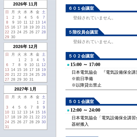
2026年 11月
６０１会議室
日
月
火
水
木
金
土
1
2
3
4
5
6
7
登録されていません。
8
9
10
11
12
13
14
15
16
17
18
19
20
21
５階役員会議室
22
23
24
25
26
27
28
29
30
登録されていません。
2026年 12月
日
月
火
水
木
金
土
５０２会議室
1
2
3
4
5
15:00 ～ 17:00
6
7
8
9
10
11
12
13
14
15
16
17
18
19
日本電気協会 『電気設備保全講習会
20
21
22
23
24
25
26
※前日準備
27
28
29
30
31
※以降貸出禁止
2027年 1月
日
月
火
水
木
金
土
５０１会議室
1
2
3
4
5
6
7
8
9
12:00 ～ 24:00
10
11
12
13
14
15
16
17
18
19
20
21
22
23
日本電気協会「電気設備保全講習会」
24
25
26
27
28
29
30
器材搬入
31