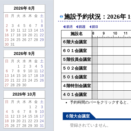
2026年 8月
施設予約状況：2026年 
日
月
火
水
木
金
土
1
2
3
4
5
6
7
8
9
10
11
12
13
14
15
施設名
16
17
18
19
20
21
22
23
24
25
26
27
28
29
６階大会議室
30
31
６０１会議室
2026年 9月
５階役員会議室
日
月
火
水
木
金
土
1
2
3
4
5
５０２会議室
6
7
8
9
10
11
12
13
14
15
16
17
18
19
５０１会議室
20
21
22
23
24
25
26
27
28
29
30
４階特別会議室
2026年 10月
４０１会議室
日
月
火
水
木
金
土
予約時間のバーをクリックすると、予約
1
2
3
4
5
6
7
8
9
10
６階大会議室
11
12
13
14
15
16
17
18
19
20
21
22
23
24
登録されていません。
25
26
27
28
29
30
31