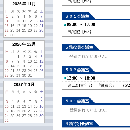
札電協【6/5】
2026年 11月
日
月
火
水
木
金
土
６０１会議室
1
2
3
4
5
6
7
8
9
10
11
12
13
14
09:00 ～ 17:00
15
16
17
18
19
20
21
22
23
24
25
26
27
28
札電協【6/5】
29
30
2026年 12月
５階役員会議室
日
月
火
水
木
金
土
登録されていません。
1
2
3
4
5
6
7
8
9
10
11
12
13
14
15
16
17
18
19
５０２会議室
20
21
22
23
24
25
26
27
28
29
30
31
13:00 ～ 18:00
2027年 1月
道工組青年部 『役員会』 （6/2
日
月
火
水
木
金
土
1
2
５０１会議室
3
4
5
6
7
8
9
10
11
12
13
14
15
16
登録されていません。
17
18
19
20
21
22
23
24
25
26
27
28
29
30
31
４階特別会議室