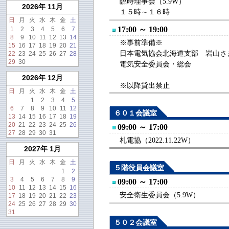
臨時理事会（5.9W）
2026年 11月
１５時～１６時
日
月
火
水
木
金
土
17:00 ～ 19:00
1
2
3
4
5
6
7
8
9
10
11
12
13
14
※事前準備※
15
16
17
18
19
20
21
日本電気協会北海道支部 岩山さま（2
22
23
24
25
26
27
28
29
30
電気安全委員会・総会
2026年 12月
※以降貸出禁止
日
月
火
水
木
金
土
1
2
3
4
5
6
7
8
9
10
11
12
６０１会議室
13
14
15
16
17
18
19
20
21
22
23
24
25
26
09:00 ～ 17:00
27
28
29
30
31
札電協（2022.11.22W）
2027年 1月
日
月
火
水
木
金
土
５階役員会議室
1
2
3
4
5
6
7
8
9
09:00 ～ 17:00
10
11
12
13
14
15
16
安全衛生委員会（5.9W）
17
18
19
20
21
22
23
24
25
26
27
28
29
30
31
５０２会議室