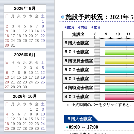
2026年 8月
施設予約状況：2023年 
日
月
火
水
木
金
土
1
2
3
4
5
6
7
8
9
10
11
12
13
14
15
施設名
16
17
18
19
20
21
22
23
24
25
26
27
28
29
６階大会議室
30
31
６０１会議室
2026年 9月
５階役員会議室
日
月
火
水
木
金
土
1
2
3
4
5
５０２会議室
6
7
8
9
10
11
12
13
14
15
16
17
18
19
５０１会議室
20
21
22
23
24
25
26
27
28
29
30
４階特別会議室
2026年 10月
４０１会議室
日
月
火
水
木
金
土
予約時間のバーをクリックすると、予約
1
2
3
4
5
6
7
8
9
10
６階大会議室
11
12
13
14
15
16
17
18
19
20
21
22
23
24
09:00 ～ 17:00
25
26
27
28
29
30
31